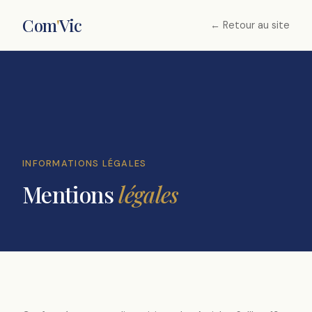
Com
'
Vic
← Retour au site
INFORMATIONS LÉGALES
Mentions
légales