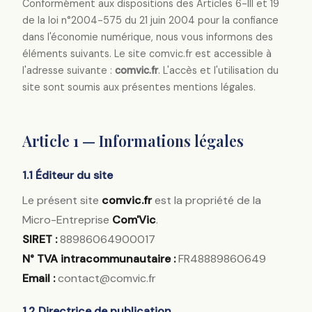
Conformément aux dispositions des Articles 6-III et 19
de la loi n°2004-575 du 21 juin 2004 pour la confiance
dans l'économie numérique, nous vous informons des
éléments suivants. Le site comvic.fr est accessible à
l'adresse suivante :
comvic.fr
. L'accès et l'utilisation du
site sont soumis aux présentes mentions légales.
Article 1 — Informations légales
1.1 Éditeur du site
Le présent site
comvic.fr
est la propriété de la
Micro-Entreprise
Com'Vic
.
SIRET :
88986064900017
N° TVA intracommunautaire :
FR48889860649
Email :
contact@comvic.fr
1.2 Directrice de publication